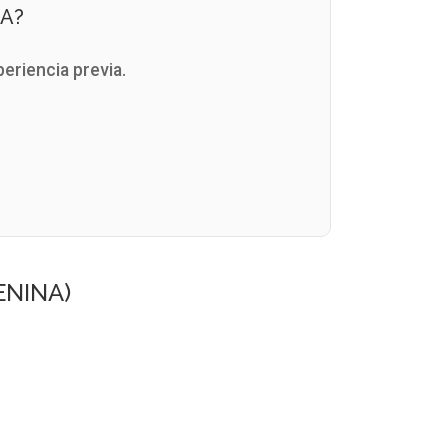
A?
periencia previa.
ENINA)